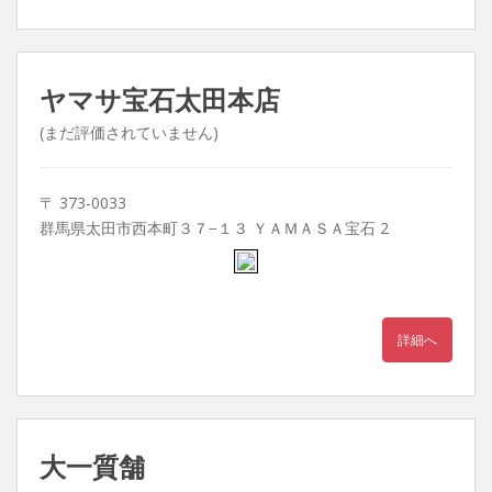
ヤマサ宝石太田本店
(まだ評価されていません)
〒 373-0033
群馬県太田市西本町３７−１３ ＹＡＭＡＳＡ宝石 2
詳細へ
大一質舗