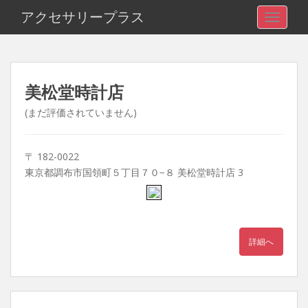
アクセサリープラス
TOGGLE
美松堂時計店
(まだ評価されていません)
〒 182-0022
東京都調布市国領町５丁目７０−８ 美松堂時計店 3
詳細へ