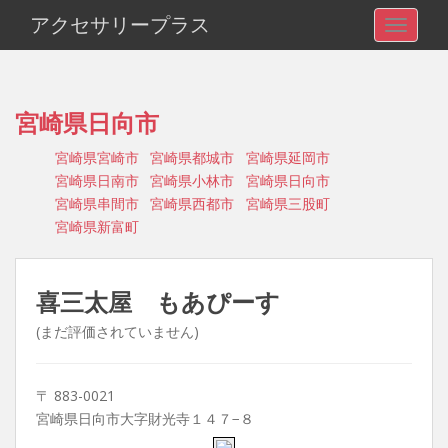
アクセサリープラス
TOGGLE
宮崎県日向市
宮崎県宮崎市
宮崎県都城市
宮崎県延岡市
宮崎県日南市
宮崎県小林市
宮崎県日向市
宮崎県串間市
宮崎県西都市
宮崎県三股町
宮崎県新富町
喜三太屋 もあぴーす
(まだ評価されていません)
〒 883-0021
宮崎県日向市大字財光寺１４７−８