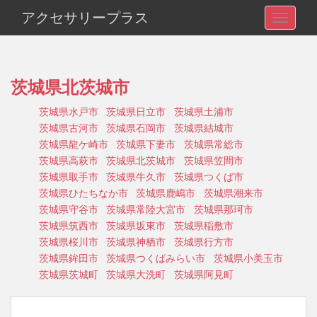
アクセサリープラス
TOGGLE
茨城県北茨城市
茨城県水戸市
茨城県日立市
茨城県土浦市
茨城県古河市
茨城県石岡市
茨城県結城市
茨城県龍ケ崎市
茨城県下妻市
茨城県常総市
茨城県高萩市
茨城県北茨城市
茨城県笠間市
茨城県取手市
茨城県牛久市
茨城県つくば市
茨城県ひたちなか市
茨城県鹿嶋市
茨城県潮来市
茨城県守谷市
茨城県常陸大宮市
茨城県那珂市
茨城県筑西市
茨城県坂東市
茨城県稲敷市
茨城県桜川市
茨城県神栖市
茨城県行方市
茨城県鉾田市
茨城県つくばみらい市
茨城県小美玉市
茨城県茨城町
茨城県大洗町
茨城県阿見町