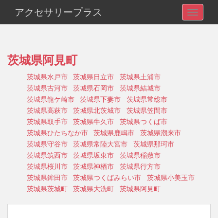
アクセサリープラス
TOGGLE
茨城県阿見町
茨城県水戸市
茨城県日立市
茨城県土浦市
茨城県古河市
茨城県石岡市
茨城県結城市
茨城県龍ケ崎市
茨城県下妻市
茨城県常総市
茨城県高萩市
茨城県北茨城市
茨城県笠間市
茨城県取手市
茨城県牛久市
茨城県つくば市
茨城県ひたちなか市
茨城県鹿嶋市
茨城県潮来市
茨城県守谷市
茨城県常陸大宮市
茨城県那珂市
茨城県筑西市
茨城県坂東市
茨城県稲敷市
茨城県桜川市
茨城県神栖市
茨城県行方市
茨城県鉾田市
茨城県つくばみらい市
茨城県小美玉市
茨城県茨城町
茨城県大洗町
茨城県阿見町